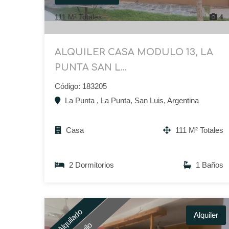
111 M² Totales
4
ALQUILER CASA MODULO 13, LA
PUNTA SAN L...
Código: 183205
La Punta , La Punta, San Luis, Argentina
Casa
111 M² Totales
2 Dormitorios
1 Baños
Alquilado
Alquiler