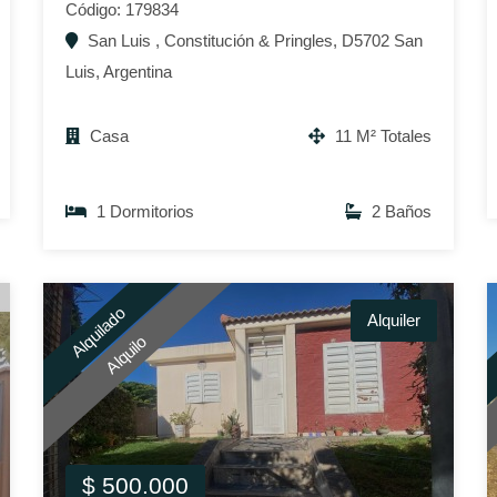
Código: 179834
San Luis , Constitución & Pringles, D5702 San
Luis, Argentina
Casa
11 M² Totales
1 Dormitorios
2 Baños
Alquilado
Alquiler
Alquilo
$ 500.000