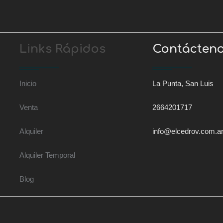
Links Rápidos
Contácten
Inicio
La Punta, San Luis
Venta
2664201717
Alquiler
info@elcedrov.com.a
Alquiler Temporal
Blog