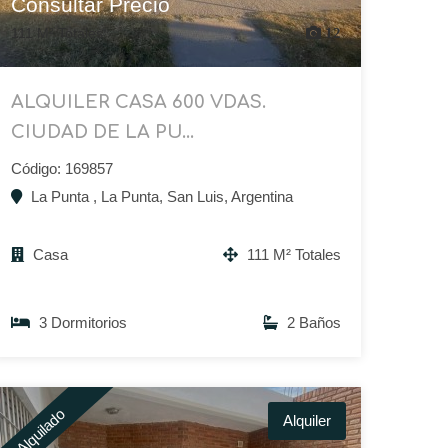
Consultar Precio
111 M² Totales
12
ALQUILER CASA 600 VDAS.
CIUDAD DE LA PU...
Código: 169857
La Punta , La Punta, San Luis, Argentina
Casa
111 M² Totales
3 Dormitorios
2 Baños
Alquilado
Alquiler