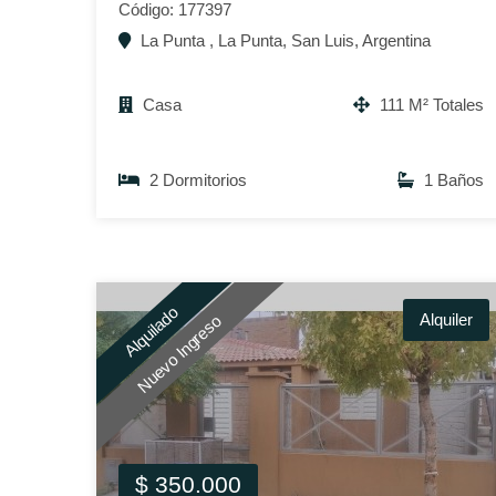
Código: 177397
La Punta , La Punta, San Luis, Argentina
Casa
111 M² Totales
2 Dormitorios
1 Baños
Alquilado
Alquiler
Nuevo Ingreso
$ 350.000