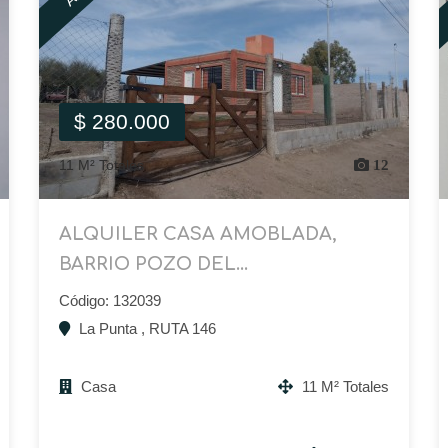
$ 280.000
11 M² Totales
12
ALQUILER CASA AMOBLADA,
BARRIO POZO DEL...
Código: 132039
La Punta , RUTA 146
Casa
11 M² Totales