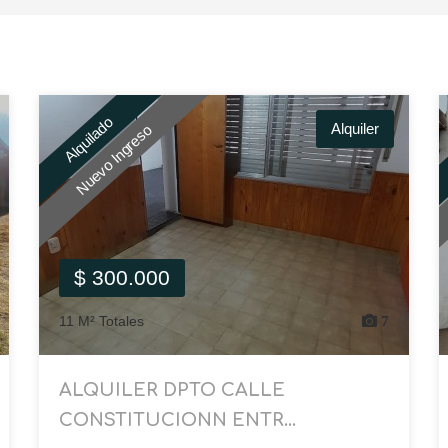
Alquilado
Alquiler
Nuevo Ingreso
$ 300.000
11 M² Totales
7
ALQUILER DPTO CALLE
CONSTITUCIONN ENTR...