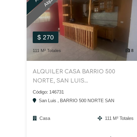
Alquilo
$ 270
111 M² Totales
8
ALQUILER CASA BARRIO 500
NORTE, SAN LUIS...
Código: 146731
San Luis , BARRIO 500 NORTE SAN
Casa
111 M² Totales