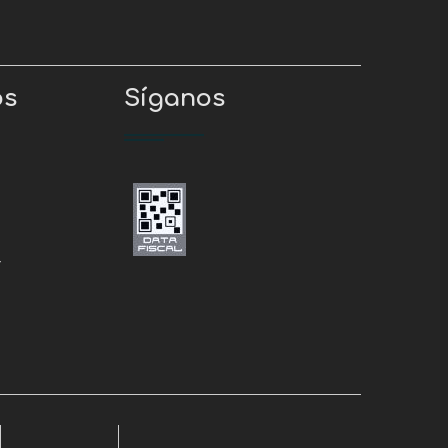
os
Síganos
r