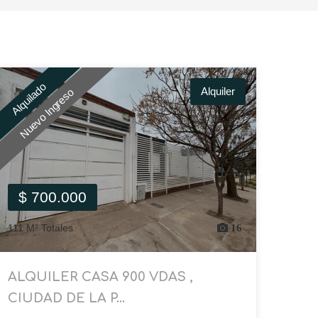
Alquilado
Alquiler
Nuevo Ingreso
$ 700.000
111 M² Totales
16
ALQUILER CASA 900 VDAS ,
CIUDAD DE LA P...