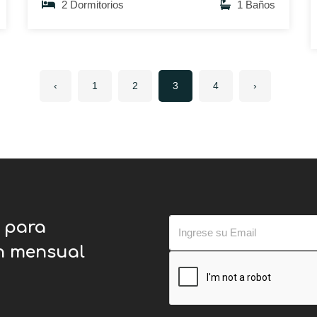
2 Dormitorios
1 Baños
‹
1
2
3
4
›
o para
ín mensual