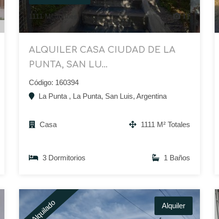
1111 M² Totales
11
ALQUILER CASA CIUDAD DE LA
PUNTA, SAN LU...
Código: 160394
La Punta , La Punta, San Luis, Argentina
Casa
1111 M² Totales
3 Dormitorios
1 Baños
Alquilado
Alquiler