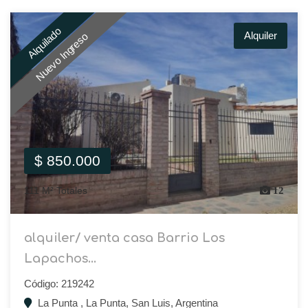
Alquilado
Alquiler
Nuevo Ingreso
$ 850.000
111 M² Totales
12
alquiler/ venta casa Barrio Los
Lapachos...
Código: 219242
La Punta , La Punta, San Luis, Argentina