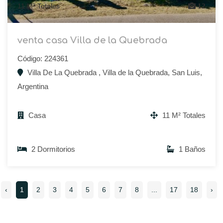
11 M² Totales
12
venta casa Villa de la Quebrada
Código: 224361
Villa De La Quebrada , Villa de la Quebrada, San Luis,
Argentina
Casa
11 M² Totales
2 Dormitorios
1 Baños
‹
1
2
3
4
5
6
7
8
...
17
18
›