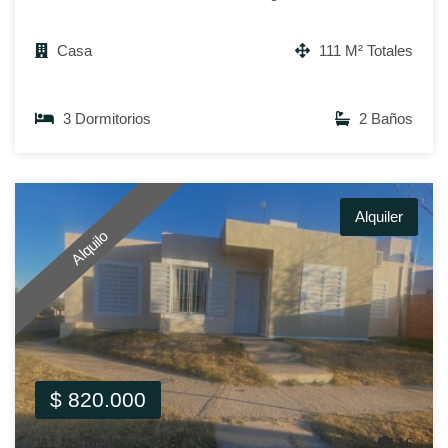
Casa
111 M² Totales
3 Dormitorios
2 Baños
Alquiler
Alquilo
$ 820.000
111 M² Totales
16