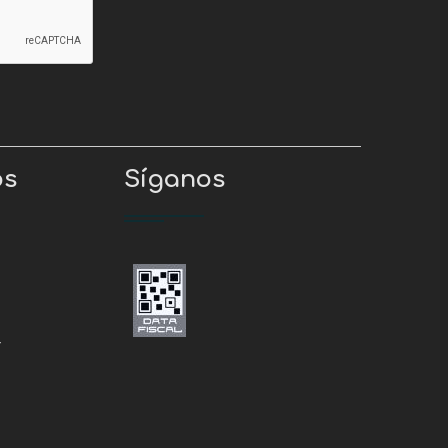
os
Síganos
r