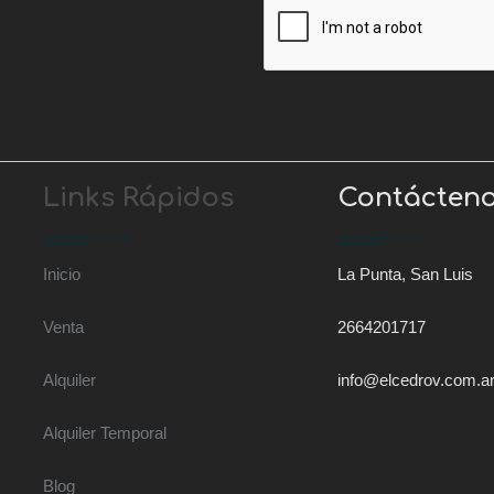
Links Rápidos
Contácten
Inicio
La Punta, San Luis
Venta
2664201717
Alquiler
info@elcedrov.com.a
Alquiler Temporal
Blog