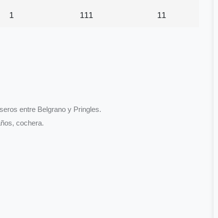
1
111
11
seros entre Belgrano y Pringles.
años, cochera.