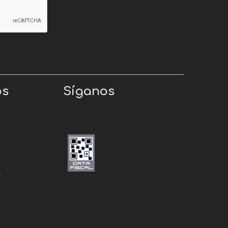
os
Síganos
r