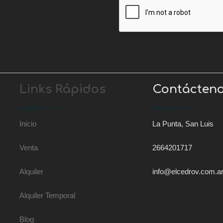
Links Rápidos
Contácten
Inicio
La Punta, San Luis
Venta
2664201717
Alquiler
info@elcedrov.com.a
Alquiler Temporal
Blog